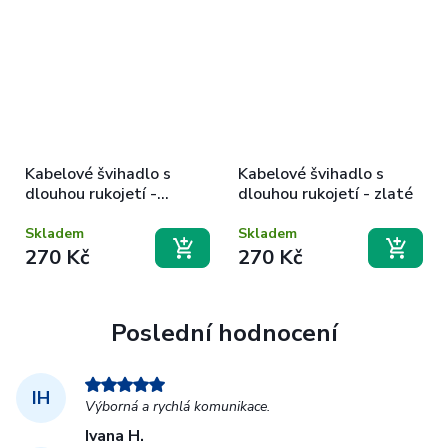
Kabelové švihadlo s
Kabelové švihadlo s
dlouhou rukojetí -
dlouhou rukojetí - zlaté
oranžovo bílé
Skladem
Skladem
270 Kč
270 Kč
Poslední hodnocení
IH
Výborná a rychlá komunikace.
Ivana H.