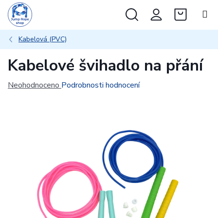
Přejít
Hledat
NÁKUP
na
obsah
KOŠÍK
Kabelová (PVC)
Kabelové švihadlo na přání
Průměrné
Neohodnoceno
Podrobnosti hodnocení
hodnocení
produktu
je
0,0
z
5
hvězdiček.