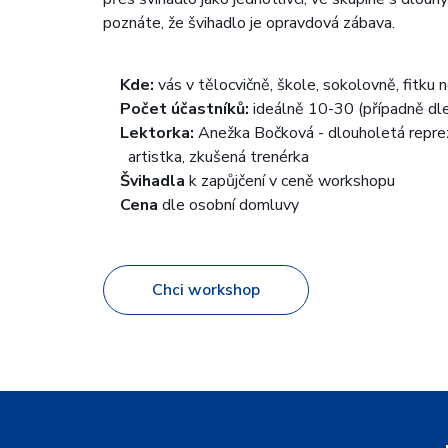
poznáte, že švihadlo je opravdová zábava.
Kde:
vás v tělocvičně, škole, sokolovně, fitku n
Počet účastníků:
ideálně 10-30 (případně dl
Lektorka:
Anežka Bočková - dlouholetá repreze
artistka, zkušená trenérka
Švihadla
k zapůjčení v ceně workshopu
Cena
dle osobní domluvy
Chci workshop
Z
á