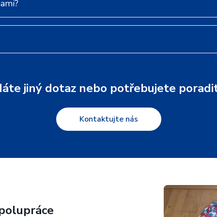
sami?
áte jiný dotaz nebo potřebujete poradi
Kontaktujte nás
spolupráce