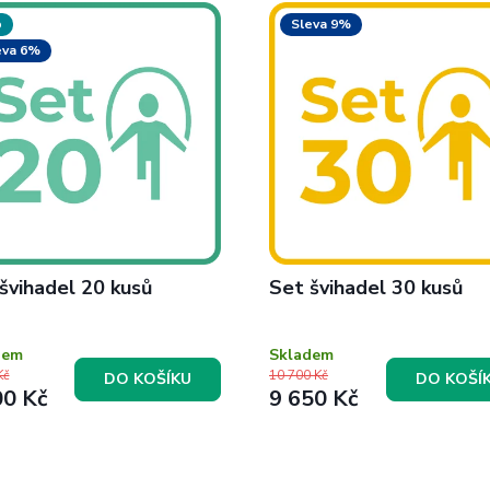
p
Sleva 9%
eva 6%
švihadel 20 kusů
Set švihadel 30 kusů
dem
Skladem
Kč
10 700 Kč
DO KOŠÍKU
DO KOŠÍ
00 Kč
9 650 Kč