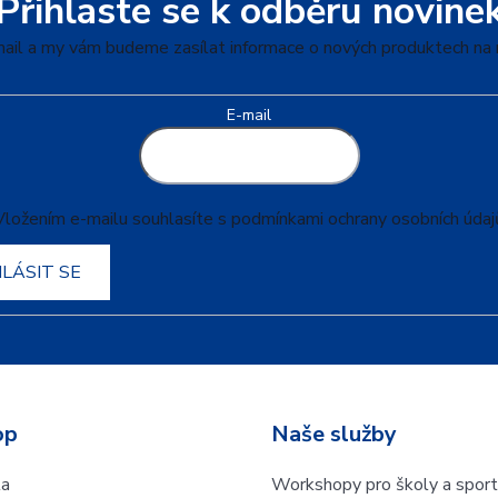
Přihlaste se k odběru novine
mail a my vám budeme zasílat informace o nových produktech na
E-mail
Vložením e-mailu souhlasíte s
podmínkami ochrany osobních údaj
HLÁSIT SE
op
Naše služby
la
Workshopy pro školy a sport