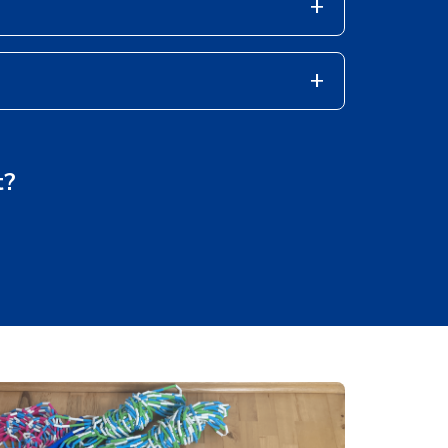
+
+
t?