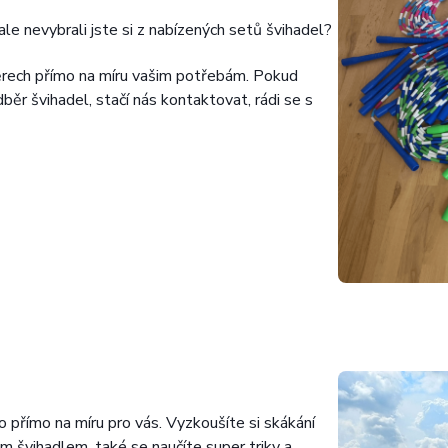
ale nevybrali jste si z nabízených setů švihadel?
ěrech přímo na míru vašim potřebám. Pokud
běr švihadel, stačí nás kontaktovat, rádi se s
o přímo na míru pro vás. Vyzkoušíte si skákání
ým švihadlem, také se naučíte super triky a