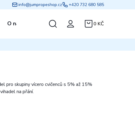
info@jumpropeshop.cz
+420 732 680 585
Hledat
O nás
Kontakt
0 KČ
NÁKUPNÍ
KOŠÍK
adel pro skupiny vícero cvičenců s 5% až 15%
ihadel na přání.