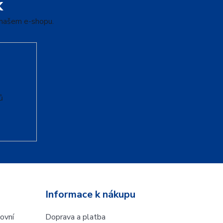
k
 našem e-shopu.
ů
Informace k nákupu
ovní
Doprava a platba