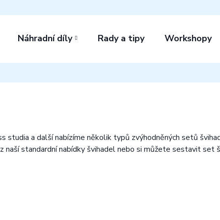
Náhradní díly
Rady a tipy
Workshopy
ness studia a další nabízíme několik typů zvýhodněných setů švih
 naší standardní nabídky švihadel nebo si můžete sestavit set šv