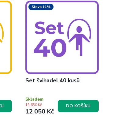
Sleva 11%
Set švihadel 40 kusů
Skladem
13 650 Kč
KU
DO KOŠÍKU
12 050 Kč