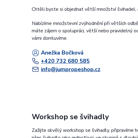
Chtěli byste si objednat větší množství švihadel, 
Nabízíme množstevní zvýhodnění při větších odb
máte zájem o spolupráci, větší nebo pravidelný od
vámi domluvíme.
Anežka Bočková
+420 732 680 585
info@jumpropeshop.cz
Workshop se švihadly
Zažijte skvělý workshop se švihadly, připravíme h
přes švihadlo jako jednotlivci, ve skupině s dlouh