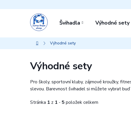
Přejít
na
obsah
Švihadla
Výhodné sety
Výhodné sety
Domů
Výhodné sety
Pro školy, sportovní kluby, zájmové kroužky, fit
slevou. Barevnost švihadel si můžete vybrat buď z
Stránka
1
z
1
-
5
položek celkem
V
ý
p