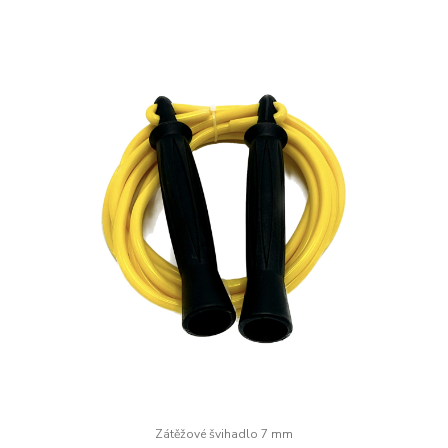
Zátěžové švihadlo 7 mm