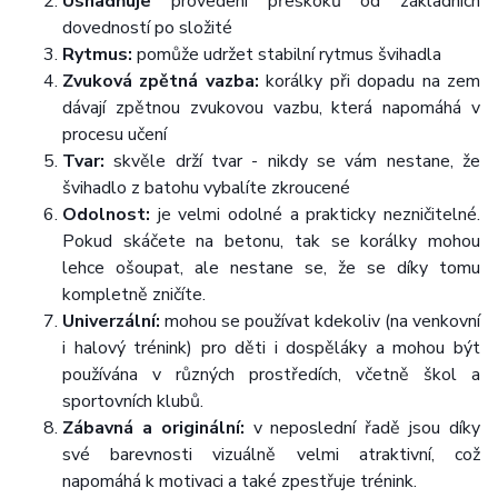
Usnadňuje
provedení přeskoků od základních
dovedností po složité
Rytmus:
pomůže udržet stabilní rytmus švihadla
Zvuková zpětná vazba:
korálky při dopadu na zem
dávají zpětnou zvukovou vazbu, která napomáhá v
procesu učení
Tvar:
skvěle drží tvar - nikdy se vám nestane, že
švihadlo z batohu vybalíte zkroucené
Odolnost:
je velmi odolné a prakticky nezničitelné.
Pokud skáčete na betonu, tak se korálky mohou
lehce ošoupat, ale nestane se, že se díky tomu
kompletně zničíte.
Univerzální:
mohou se používat kdekoliv (na venkovní
i halový trénink) pro děti i dospěláky a mohou být
používána v různých prostředích, včetně škol a
sportovních klubů.
Zábavná a originální:
v neposlední řadě jsou díky
své barevnosti vizuálně velmi atraktivní, což
napomáhá k motivaci a také zpestřuje trénink.