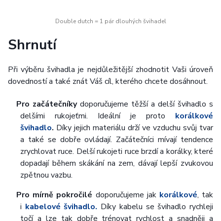
Double dutch = 1 pár dlouhých švihadel
Shrnutí
Při výběru švihadla je nejdůležitější zhodnotit Vaši úroveň
dovedností a také znát Váš cíl, kterého chcete dosáhnout.
Pro začátečníky
doporučujeme těžší a delší švihadlo s
delšími rukojeťmi. Ideální je proto
korálkové
švihadlo
.
Díky jejich materiálu drží ve vzduchu svůj tvar
a také se dobře ovládají. Začátečníci mívají tendence
zrychlovat ruce. Delší rukojeti ruce brzdí a korálky, které
dopadají během skákání na zem, dávají lepší zvukovou
zpětnou vazbu.
Pro mírně pokročilé
doporučujeme jak
korálkové
, tak
i
kabelové švihadlo
.
Díky kabelu se švihadlo rychleji
točí a lze tak dobře trénovat rychlost a snadněji a