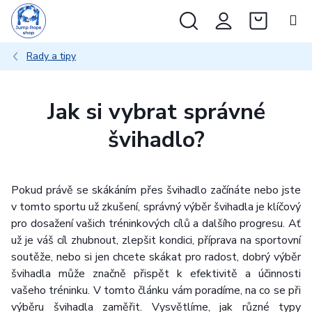
Přejít
Hledat
NÁKUP
na
obsah
KOŠÍK
Rady a tipy
Jak si vybrat správné
švihadlo?
Pokud právě se skákáním přes švihadlo začínáte nebo jste
v tomto sportu už zkušení, správný výběr švihadla je klíčový
pro dosažení vašich tréninkových cílů a dalšího progresu. Ať
už je váš cíl zhubnout, zlepšit kondici, příprava na sportovní
soutěže, nebo si jen chcete skákat pro radost, dobrý výběr
švihadla může značně přispět k efektivitě a účinnosti
vašeho tréninku. V tomto článku vám poradíme, na co se při
výběru švihadla zaměřit. Vysvětlíme, jak různé typy