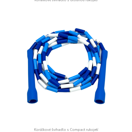
Korálkové švihadlo s dlouhou rukojetí
Korálkové švihadlo s Compact rukojetí