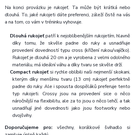
Na konci provázku je rukojeť. Ta může být krátká nebo
dlouhá. To, jaké rukojeti dáte preferenci, záleží čistě na vás
a na tom, co vám v tréninku vyhovuje.
Dlouhá rukojeť
patří k nejoblíbenějším rukojetím, hlavně
díky tomu, že skvěle padne do ruky a usnadňuje
provedení dovedností typu cross (křížení rukou/vajíčko).
Rukojeť je dlouhá 20 cm a je vyrobena z velmi odolného
materiálu, má ideální váhu a díky tvaru se skvěle drží.
Compact rukojeť
si rychle oblíbili naši nejmenší skokani,
kterým díky menšímu tvaru (13 cm) rukojeť perfektně
padne do ruky. Ale i spousta dospěláků preferuje tento
typ rukojeti. Crossy jsou na provedení sice o něco
náročnější na flexibilitu, ale za to jsou o něco lehčí, a tak
usnadňují jiné dovednosti jako jsou footworky nebo
dvojšvihy.
Doporučujeme pro:
všechny, korálkové švihadlo si
zamiluje úplně každý.