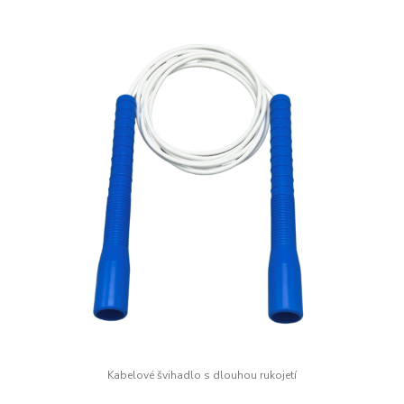
Kabelové švihadlo s dlouhou rukojetí