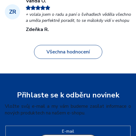
Vanda O.
ZR
+ volala jsem o radu a paní o švihadlech věděla všechno
a uměla perfektně poradit, to se málokdy vidí v eshopu
Zdeňka R.
Všechna hodnocení
Z
á
p
Přihlaste se k odběru novinek
a
Vložte svůj e-mail a my vám budeme zasílat informace o
t
nových produktech na našem e-shopu.
í
E-mail