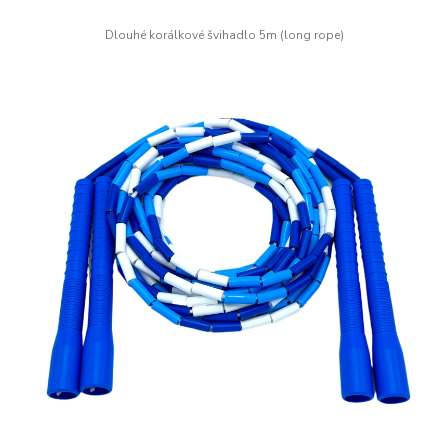
Dlouhé korálkové švihadlo 5m (long rope)