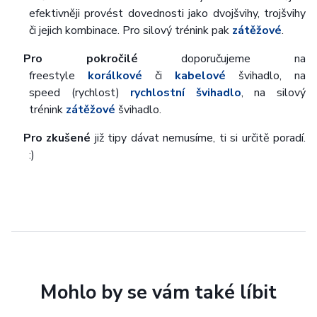
efektivněji provést dovednosti jako dvojšvihy, trojšvihy
či jejich kombinace. Pro silový trénink pak
zátěžové
.
Pro pokročilé
doporučujeme na
freestyle
korálkové
či
kabelové
švihadlo, na
speed (rychlost)
rychlostní švihadlo
, na silový
trénink
zátěžové
švihadlo.
Pro zkušené
již tipy dávat nemusíme, ti si určitě poradí.
:)
Mohlo by se vám také líbit