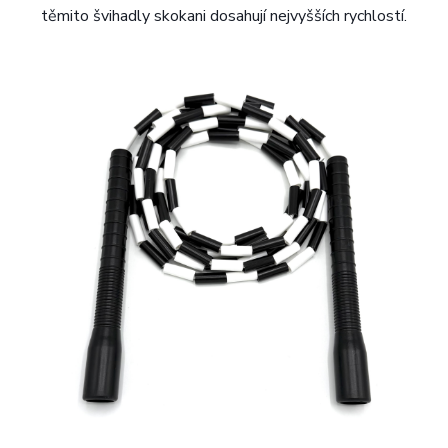
těmito švihadly skokani dosahují nejvyšších rychlostí.