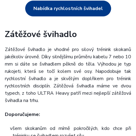
Nabídka rychlostních švihadel
Zátěžové švihadlo
Zátěžové švihadlo je vhodné pro silový trénink skokanů
jakékoliv úrovně. Díky silnějšímu průměru kabelu 7 nebo 10
mm si dáte se švihadlem pěkně do těla. Výhodou je typ
rukojeti, která se točí kolem své osy. Napodobuje tak
rychlostní švihadlo a je skvělým doplňkem pro trénink
rychlostních disciplín. Zátěžová švihadla máme ve dvou
typech, z toho ULTRA Heavy patří mezi nejlepší zátěžová
švihadla na trhu.
Doporučujeme:
všem skokanům od mírně pokročilých, kdo chce při
tréninku se švihadlem rozvíjet sílu