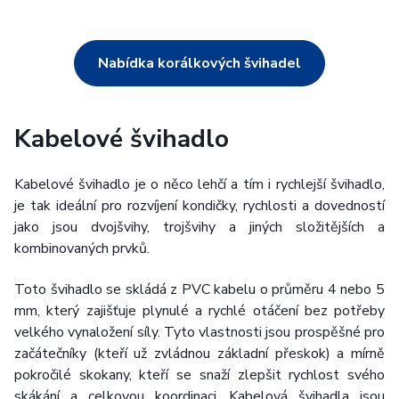
Nabídka korálkových švihadel
Kabelové švihadlo
Kabelové švihadlo je o něco lehčí a tím i rychlejší švihadlo,
je tak ideální pro rozvíjení kondičky, rychlosti a dovedností
jako jsou dvojšvihy, trojšvihy a jiných složitějších a
kombinovaných prvků.
Toto švihadlo se skládá z PVC kabelu o průměru 4 nebo 5
mm, který zajišťuje plynulé a rychlé otáčení bez potřeby
velkého vynaložení síly. Tyto vlastnosti jsou prospěšné pro
začátečníky (kteří už zvládnou základní přeskok) a mírně
pokročilé skokany, kteří se snaží zlepšit rychlost svého
skákání a celkovou koordinaci. Kabelová švihadla jsou