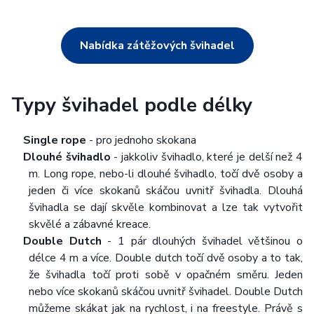
Nabídka zátěžových švihadel
Typy švihadel podle délky
Single rope
- pro jednoho skokana
Dlouhé švihadlo
- jakkoliv švihadlo, které je delší než 4
m. Long rope, nebo-li dlouhé švihadlo, točí dvě osoby a
jeden či více skokanů skáčou uvnitř švihadla. Dlouhá
švihadla se dají skvěle kombinovat a lze tak vytvořit
skvělé a zábavné kreace.
Double Dutch
- 1 pár dlouhých švihadel většinou o
délce 4 m a více. Double dutch točí dvě osoby a to tak,
že švihadla točí proti sobě v opačném směru. Jeden
nebo více skokanů skáčou uvnitř švihadel. Double Dutch
můžeme skákat jak na rychlost, i na freestyle. Právě s