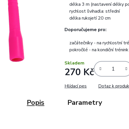
délka 3 m (nastavení délky p
hvězdiček.
rychlost švihadla: střední
délka rukojetí 20 cm
Doporučujeme pro:
začátečníky - na rychlostní tr
pokročilé - na kondiční trénink
Skladem
270 Kč
Měrná cena:
Hlídací pes
Dotaz k produ
Popis
Parametry