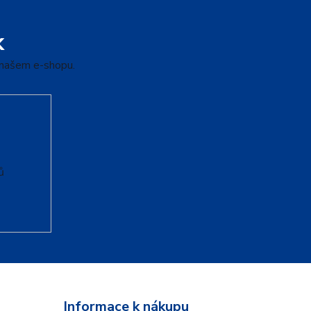
k
 našem e-shopu.
ů
Informace k nákupu