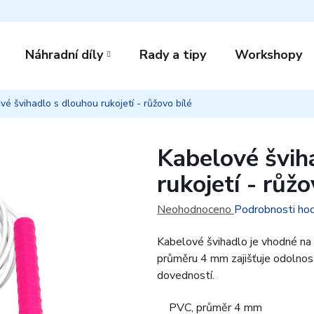
Náhradní díly
Rady a tipy
Workshopy
vé švihadlo s dlouhou rukojetí - růžovo bílé
Kabelové švih
rukojetí - růžo
Průměrné
Neohodnoceno
Podrobnosti ho
hodnocení
Kabelové švihadlo je vhodné na p
produktu
průměru 4 mm zajišťuje odolnost
je
dovedností.
0,0
z
PVC, průměr 4 mm
5