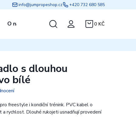
info@jumpropeshop.cz
+420 732 680 585
Hledat
O nás
Kontakt
0 KČ
NÁKUPNÍ
KOŠÍK
adlo s dlouhou
vo bílé
dnocení
ro freestyle i kondiční trénink. PVC kabel o
 a rychlost. Dlouhé rukojeti usnadňují provedení