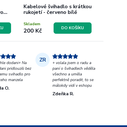
Kabelové švihadlo s krátkou
vo
rukojetí - červeno bílé
Skladem
KU
DO KOŠÍKU
200 Kč
ZR
hle dodani+ Na
+ volala jsem o radu a
ani pridlouzili bez
paní o švihadlech věděla
emu svihadlo pro
všechno a uměla
keho manzela
perfektně poradit, to se
málokdy vidí v eshopu
a O.
Zdeňka R.