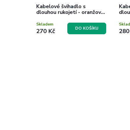
Kabelové švihadlo s
Kabe
dlouhou rukojetí - oranžovo
dlou
bílé
Skladem
Skla
DO KOŠÍKU
270 Kč
280