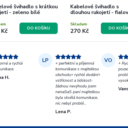
lové švihadlo s krátkou
Kabelové švihadlo s
jetí - zeleno bílé
dlouhou rukojetí - fialo
bílé
dem
Skladem
DO KOŠÍKU
DO KOŠÍ
 Kč
270 Kč
LP
VO
orná a rychlá
+ perfektní a příjemná
+ Ryc
unikace.
komunikace s majitelkou
pozad
obchodu+ rychlé dodání+
probl
na H.
vstřícnost a lidskost-
vyso
žádnou nevýhodu jsem
Vand
nenašlaS paní majitelkou
byla skvělá komunikace,
nic nebyl problé...
Lena P.