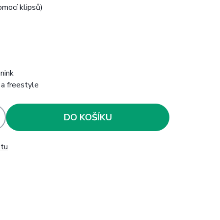
omocí klipsů)
énink
 a freestyle
DO KOŠÍKU
ktu