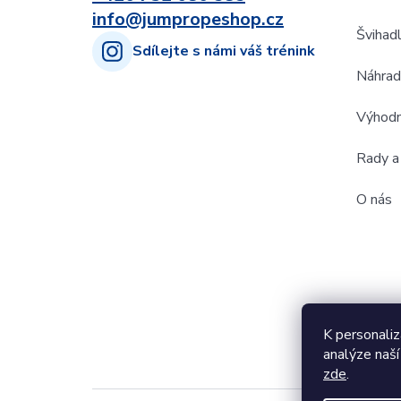
info@jumpropeshop.cz
Švihad
Sdílejte s námi váš trénink
Náhradn
Výhodn
Rady a 
O nás
K personaliz
analýze naší
zde
.