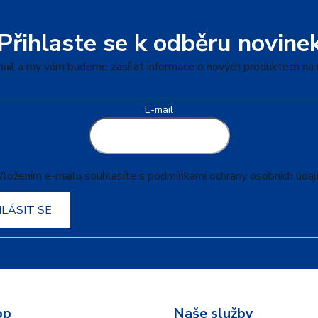
Přihlaste se k odběru novine
mail a my vám budeme zasílat informace o nových produktech na
E-mail
Vložením e-mailu souhlasíte s
podmínkami ochrany osobních údaj
HLÁSIT SE
op
Naše služby