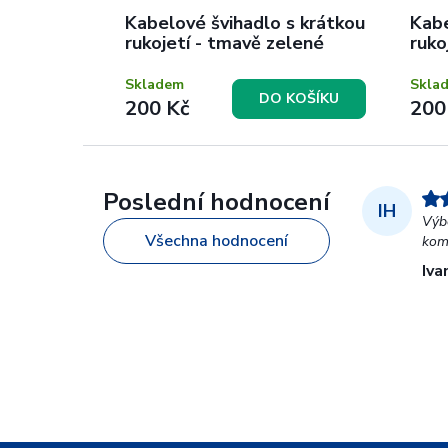
Kabelové švihadlo s krátkou
Kabe
rukojetí - tmavě zelené
ruko
Skladem
Skla
DO KOŠÍKU
200 Kč
200
Poslední hodnocení
IH
Výb
Všechna hodnocení
kom
Iva