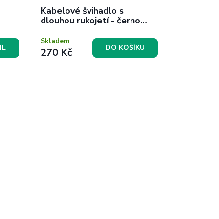
Kabelové švihadlo s
dlouhou rukojetí - černo
bílé
Skladem
IL
DO KOŠÍKU
270 Kč