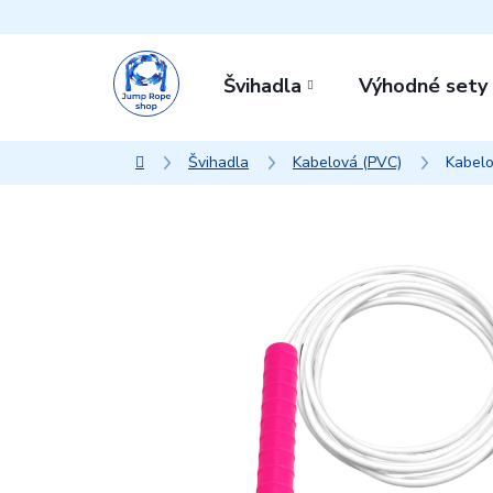
Přejít
na
obsah
Švihadla
Výhodné sety
Švihadla
Kabelová (PVC)
Kabelo
Domů