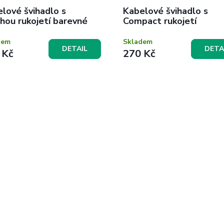
lové švihadlo s
Kabelové švihadlo s
hou rukojetí barevné
Compact rukojetí
dem
Skladem
DETAIL
DETA
 Kč
270 Kč