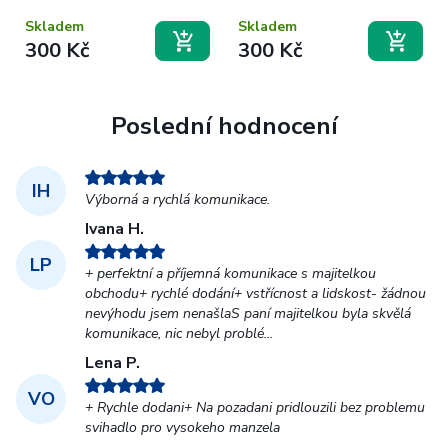
bílé
Skladem
Skladem
300 Kč
300 Kč
Poslední hodnocení
IH
Výborná a rychlá komunikace.
Ivana H.
LP
+ perfektní a příjemná komunikace s majitelkou
obchodu+ rychlé dodání+ vstřícnost a lidskost- žádnou
nevýhodu jsem nenašlaS paní majitelkou byla skvělá
komunikace, nic nebyl problé...
Lena P.
VO
+ Rychle dodani+ Na pozadani pridlouzili bez problemu
svihadlo pro vysokeho manzela