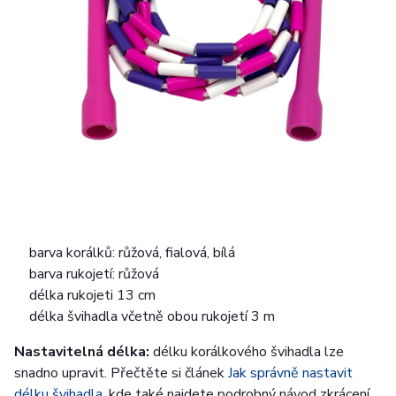
barva korálků: růžová, fialová, bílá
barva rukojetí: růžová
délka rukojeti 13 cm
délka švihadla včetně obou rukojetí 3 m
Nastavitelná délka:
délku korálkového švihadla lze
snadno upravit. Přečtěte si článek
Jak správně nastavit
délku švihadla
, kde také najdete podrobný návod zkrácení