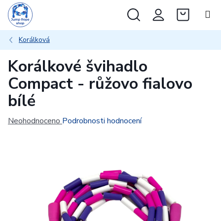
Přejít
Hledat
NÁKUP
na
obsah
KOŠÍK
Korálková
Korálkové švihadlo
Compact - růžovo fialovo
bílé
Průměrné
Neohodnoceno
Podrobnosti hodnocení
hodnocení
produktu
je
0,0
z
5
hvězdiček.