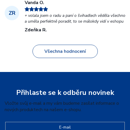
Vanda O.
ZR
+ volala jsem o radu a paní o švihadlech věděla všechno
a uměla perfektně poradit, to se málokdy vidí v eshopu
Zdeňka R.
Všechna hodnocení
Z
á
p
Přihlaste se k odběru novinek
a
Vložte svůj e-mail a my vám budeme zasílat informace o
t
nových produktech na našem e-shopu.
í
E-mail