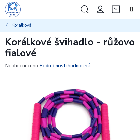
Přejít
Hledat
NÁKUP
na
obsah
KOŠÍK
Korálková
Korálkové švihadlo - růžovo
fialové
Průměrné
Neohodnoceno
Podrobnosti hodnocení
hodnocení
produktu
je
0,0
z
5
hvězdiček.