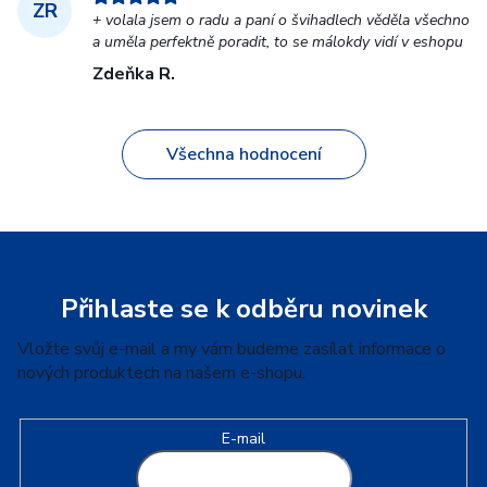
ZR
+ volala jsem o radu a paní o švihadlech věděla všechno
a uměla perfektně poradit, to se málokdy vidí v eshopu
Zdeňka R.
Všechna hodnocení
Z
á
p
Přihlaste se k odběru novinek
a
Vložte svůj e-mail a my vám budeme zasílat informace o
t
nových produktech na našem e-shopu.
í
E-mail