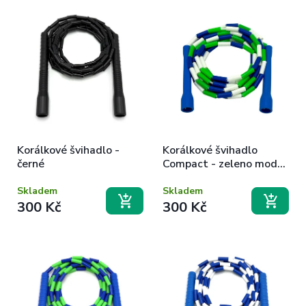
Korálkové švihadlo -
Korálkové švihadlo
černé
Compact - zeleno modro
bílé
Skladem
Skladem
300 Kč
300 Kč