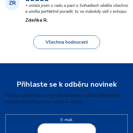
ZR
+ volala jsem o radu a paní o švihadlech věděla všechno
a uměla perfektně poradit, to se málokdy vidí v eshopu
Zdeňka R.
Všechna hodnocení
Z
á
p
Přihlaste se k odběru novinek
a
Vložte svůj e-mail a my vám budeme zasílat informace o
t
nových produktech na našem e-shopu.
í
E-mail