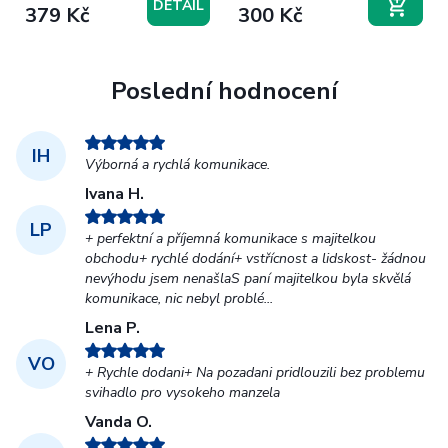
DETAIL
379 Kč
300 Kč
Poslední hodnocení
IH
Výborná a rychlá komunikace.
Ivana H.
LP
+ perfektní a příjemná komunikace s majitelkou
obchodu+ rychlé dodání+ vstřícnost a lidskost- žádnou
nevýhodu jsem nenašlaS paní majitelkou byla skvělá
komunikace, nic nebyl problé...
Lena P.
VO
+ Rychle dodani+ Na pozadani pridlouzili bez problemu
svihadlo pro vysokeho manzela
Vanda O.