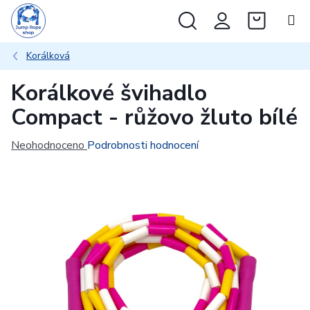
Přejít
Hledat
NÁKUP
na
obsah
KOŠÍK
Korálková
Korálkové švihadlo
Compact - růžovo žluto bílé
Průměrné
Neohodnoceno
Podrobnosti hodnocení
hodnocení
produktu
je
0,0
z
5
hvězdiček.