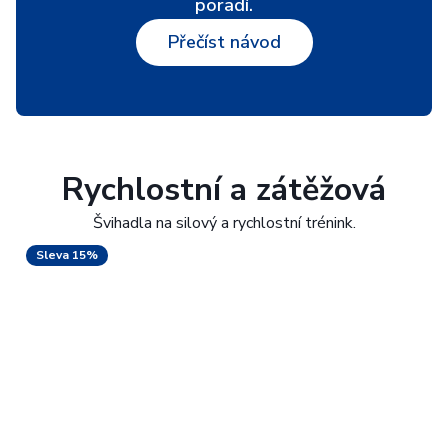
poradí.
Přečíst návod
Rychlostní a zátěžová
Švihadla na silový a rychlostní trénink.
Sleva 15%