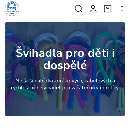
Přejít
Hledat
NÁKUP
na
obsah
KOŠÍK
Š
v
i
Švihadla pro děti i
h
dospělé
a
d
Nejširší nabídka korálkových, kabelových a
l
rychlostních švihadel pro začátečníky i profíky.
a
a
r
a