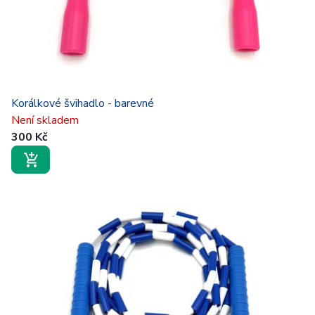
o
č
k
o
v
Korálkové švihadlo - barevné
Není skladem
á
300 Kč