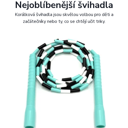
Nejoblíbenější švihadla
d
Korálková švihadla jsou skvělou volbou pro děti a
o
začátečníky nebo ty, co se chtějí učit triky.
s
t
z
p
o
h
y
b
u
p